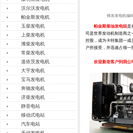
沃尔沃发电机
锋发发电机编
帕金斯发电机
玉柴发电机
帕金斯柴油发电组
是
司是世界发动机制造商之一
上柴发电机
控股，成为卡特集团一成
潍柴发电机
户所接受，并迅速占领一
常柴发电机
道依茨发电机
欢迎新老客户到我公
大宇发电机
宝马发电机
奔驰发电机
济柴发电机
静音电站
移动式电站
汽车电站
无动发电机